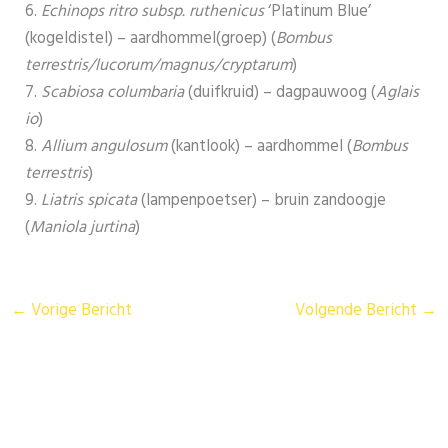
6.
Echinops ritro
subsp. ruthenicus
‘Platinum Blue’
(kogeldistel) – aardhommel(groep) (
Bombus
terrestris/lucorum/magnus/cryptarum
)
7.
Scabiosa columbaria
(duifkruid) – dagpauwoog (
Aglais
io
)
8.
Allium angulosum
(kantlook) – aardhommel (
Bombus
terrestris
)
9.
Liatris spicata
(lampenpoetser) – bruin zandoogje
(
Maniola jurtina
)
←
Vorige Bericht
Volgende Bericht
→