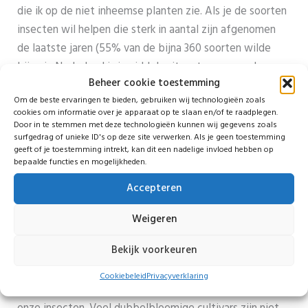
die ik op de niet inheemse planten zie. Als je de soorten
insecten wil helpen die sterk in aantal zijn afgenomen
de laatste jaren (55% van de bijna 360 soorten wilde
bijen in Nederland is inmiddels uitgestorven, en als we
Beheer cookie toestemming
niet oppassen, worden dat er meer en meer!), dan loont
Om de beste ervaringen te bieden, gebruiken wij technologieën zoals
het de moeite om speciaal voor hen planten neer te
cookies om informatie over je apparaat op te slaan en/of te raadplegen.
zetten waar zij sinds jaar en dag een
Door in te stemmen met deze technologieën kunnen wij gegevens zoals
surfgedrag of unieke ID's op deze site verwerken. Als je geen toestemming
samenwerkingsverband mee hebben. En dat, ja, je raadt
geeft of je toestemming intrekt, kan dit een nadelige invloed hebben op
het al, zijn vooral inheemse soorten.
bepaalde functies en mogelijkheden.
Mijn conclusie
: zorg voor een grote variatie aan
Accepteren
bloeiende planten in je tuin. Hoe meer soorten, hoe
beter. Zorg voor planten die vroeg bloeien, en planten
Weigeren
die juist laat bloeien. Gebruik in ieder geval meerdere
Bekijk voorkeuren
inheemse soorten planten, maar vul gerust aan met niet
inheemse soorten, zo lang de bloemen daarvan maar
Cookiebeleid
Privacyverklaring
stuifmeel en nectar produceren die bereikbaar zijn voor