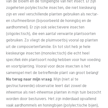
van de bloem en de tonglengte van het insect. Er zijn
zogeheten polylectische insecten, die niet kieskeurig
zijn en veel verschillende planten gebruiken als nectar-
en stuifmeelbron (bijvoorbeeld de honingbij en de
aardhommel). Er zijn ook selectievere insecten
(oligolectisch), die een aantal verwante plantsoorten
gebruiken. Zo vliegt de pluimvoetbij vooral op planten
uit de composietenfamilie. En tot slot heb je hele
kieskeurige insecten (monolectisch) die echt heel
specifiek één plantsoort nodig hebben voor hun voeding
en voortplanting. Vooral voor deze insecten is het
samenspel met de betreffende plant van groot belang!
Nu terug naar mijn vraag
. Mijn (niet al te
gestructureerde) observatie leert dat zowel de
inheemse als niet-inheemse planten in mijn tuin bezocht
worden door bestuivers. Het zijn inderdaad opvallend
vaak aardhommels en honingbijen (polylectische bijen),