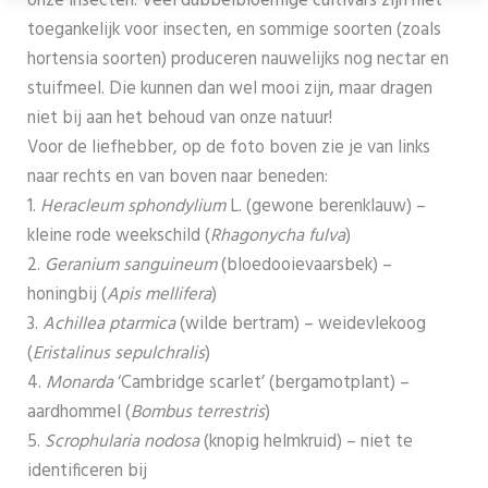
onze insecten. Veel dubbelbloemige cultivars zijn niet
toegankelijk voor insecten, en sommige soorten (zoals
hortensia soorten) produceren nauwelijks nog nectar en
stuifmeel. Die kunnen dan wel mooi zijn, maar dragen
niet bij aan het behoud van onze natuur!
Voor de liefhebber, op de foto boven zie je van links
naar rechts en van boven naar beneden:
1.
Heracleum sphondylium
L. (gewone berenklauw) –
kleine rode weekschild (
Rhagonycha fulva
)
2.
Geranium sanguineum
(bloedooievaarsbek) –
honingbij (
Apis mellifera
)
3.
Achillea ptarmica
(wilde bertram) – weidevlekoog
(
Eristalinus sepulchralis
)
4.
Monarda
‘Cambridge scarlet’ (bergamotplant) –
aardhommel (
Bombus terrestris
)
5.
Scrophularia nodosa
(knopig helmkruid) – niet te
identificeren bij