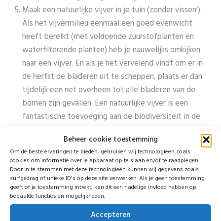
Maak een natuurlijke vijver in je tuin (zonder vissen!).
Als het vijvermilieu eenmaal een goed evenwicht
heeft bereikt (met voldoende zuurstofplanten en
waterfilterende planten) heb je nauwelijks omkijken
naar een vijver. En als je het vervelend vindt om er in
de herfst de bladeren uit te scheppen, plaats er dan
tijdelijk een net overheen tot alle bladeren van de
bomen zijn gevallen. Een natuurlijke vijver is een
fantastische toevoeging aan de biodiversiteit in de
tuin en helpt dan ook bij het volgende punt:
Beheer cookie toestemming
Kijk, observeer en leun achterover. Probeer te
Om de beste ervaringen te bieden, gebruiken wij technologieën zoals
begrijpen hoe een ecologisch evenwicht werkt: het is
cookies om informatie over je apparaat op te slaan en/of te raadplegen.
een kwestie van eten en gegeten worden. Van het
Door in te stemmen met deze technologieën kunnen wij gegevens zoals
surfgedrag of unieke ID's op deze site verwerken. Als je geen toestemming
bodemleven tot roofdieren: voor iedereen is plaats
geeft of je toestemming intrekt, kan dit een nadelige invloed hebben op
en samen houden zij in een gezonde situatie het
bepaalde functies en mogelijkheden.
evenwicht in stand. Bij een plaag van bijvoorbeeld
Accepteren