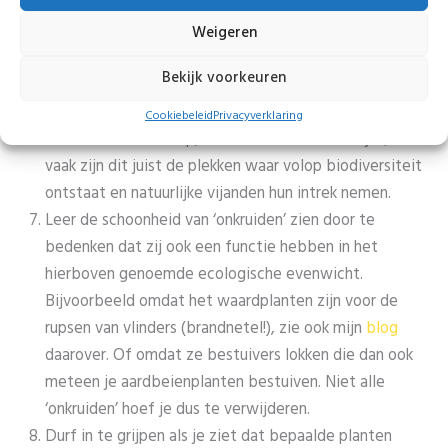
rupsen of luizen: sla niet meteen aan het bestrijden,
maar wacht tot natuurlijke vijanden van het plaagdier
Weigeren
zich aandienen en vergroot ondertussen de
Bekijk voorkeuren
biodiversiteit in je tuin om het voor die natuurlijke
vijanden ook een aantrekkelijke plek te maken. Ruim
Cookiebeleid
Privacyverklaring
dus niet eindeloos op, maar houd rommelhoekjes;
vaak zijn dit juist de plekken waar volop biodiversiteit
ontstaat en natuurlijke vijanden hun intrek nemen.
Leer de schoonheid van ‘onkruiden’ zien door te
bedenken dat zij ook een functie hebben in het
hierboven genoemde ecologische evenwicht.
Bijvoorbeeld omdat het waardplanten zijn voor de
rupsen van vlinders (brandnetel!), zie ook mijn
blog
daarover. Of omdat ze bestuivers lokken die dan ook
meteen je aardbeienplanten bestuiven. Niet alle
‘onkruiden’ hoef je dus te verwijderen.
Durf in te grijpen als je ziet dat bepaalde planten