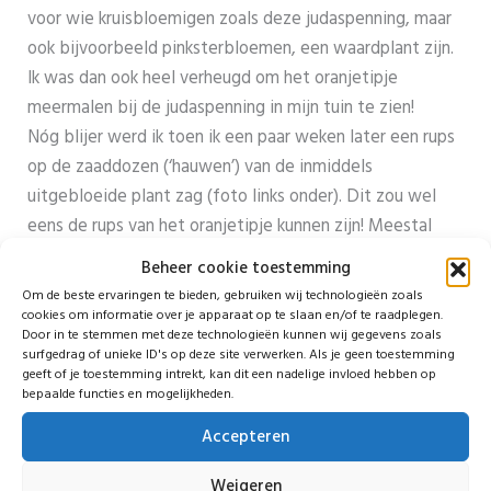
voor wie kruisbloemigen zoals deze judaspenning, maar
ook bijvoorbeeld pinksterbloemen, een waardplant zijn.
Ik was dan ook heel verheugd om het oranjetipje
meermalen bij de judaspenning in mijn tuin te zien!
Nóg blijer werd ik toen ik een paar weken later een rups
op de zaaddozen (‘hauwen’) van de inmiddels
uitgebloeide plant zag (foto links onder). Dit zou wel
eens de rups van het oranjetipje kunnen zijn! Meestal
legt de vlinder slechts één eitje per plant en houden
Beheer cookie toestemming
feromoonsignalen andere vlinders vervolgens op
Om de beste ervaringen te bieden, gebruiken wij technologieën zoals
afstand. De rups komt na ongeveer 1,5 week uit het
cookies om informatie over je apparaat op te slaan en/of te raadplegen.
Door in te stemmen met deze technologieën kunnen wij gegevens zoals
eitje. Hij eet zich dan zo vol dat hij vier keer uit zijn vel
surfgedrag of unieke ID's op deze site verwerken. Als je geen toestemming
barst (en steeds groter en duidelijker herkenbaar wordt
geeft of je toestemming intrekt, kan dit een nadelige invloed hebben op
bepaalde functies en mogelijkheden.
met een wittige bovenzijde en donkergroene
onderkant). Daarna (in de loop van juni) verpopt hij zich
Accepteren
in de struiken en overwintert als pop.
Weigeren