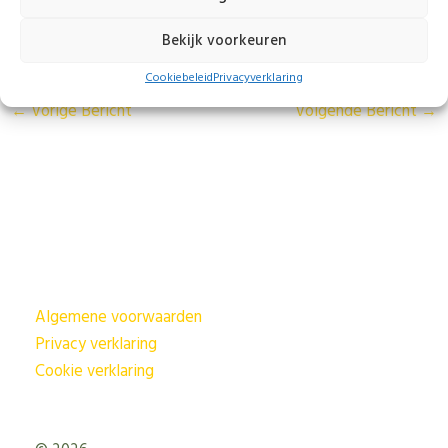
Mooi hè… Gewoon genieten dus van een beetje vraat
aan je planten!
Bekijk voorkeuren
Cookiebeleid
Privacyverklaring
←
Vorige Bericht
Volgende Bericht
→
Algemene voorwaarden
Privacy verklaring
Cookie verklaring